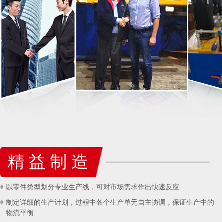
精 益 制 造
以零件类型划分专业生产线，可对市场需求作出快速反应
制定详细的生产计划，过程中各个生产单元自主协调，保证生产中的
物流平衡