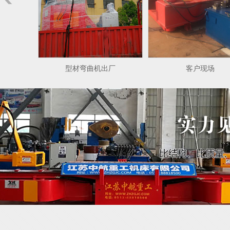
厂
客户现场
车间现场