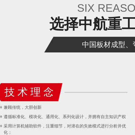
SIX REAS
选择中航重
中国板材成型、
技 术 理 念
兼顾传统，大胆创新
遵循标准化、模块化、通用化、系列化设计，并拥有自主知识产权
采用计算机辅助软件，注重细节，对潜在的失效模式进行分析并优
化；