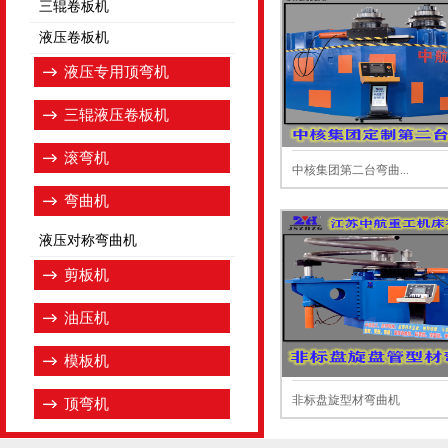
三辊卷板机
液压卷板机
液压专用顶弯机
三辊液压卷板机
滚弯机
中核集团第二台弯曲...
弯曲机
液压对称弯曲机
剪板机
油压机
模板机
非标盘旋型材弯曲机
顶弯机