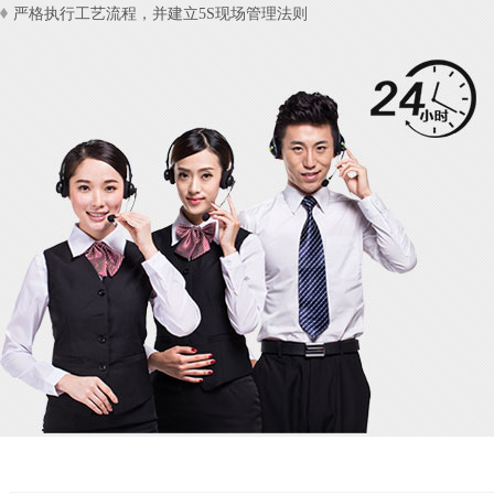
严格执行工艺流程，并建立5S现场管理法则