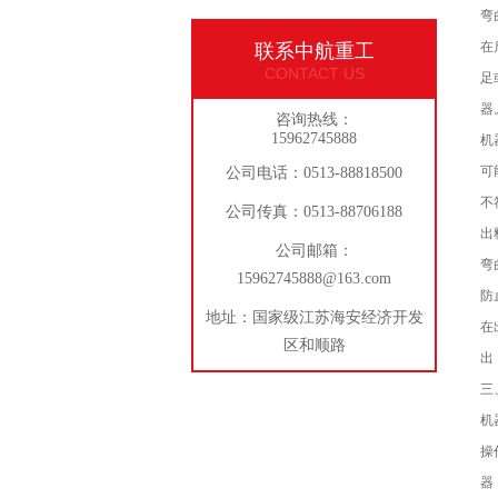
弯
在
联系中航重工
CONTACT US
足
器
咨询热线：
15962745888
机
可
公司电话：0513-88818500
不
公司传真：0513-88706188
出
公司邮箱：
弯
15962745888@163.com
防
地址：国家级江苏海安经济开发
在
区和顺路
出
三
机
操
器