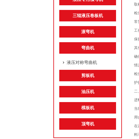
取
检
三辊液压卷板机
常
工
滚弯机
保
弯曲机
其
确
液压对称弯曲机
情
检
剪板机
护
二
油压机
进
模板机
当
用
顶弯机
在
料