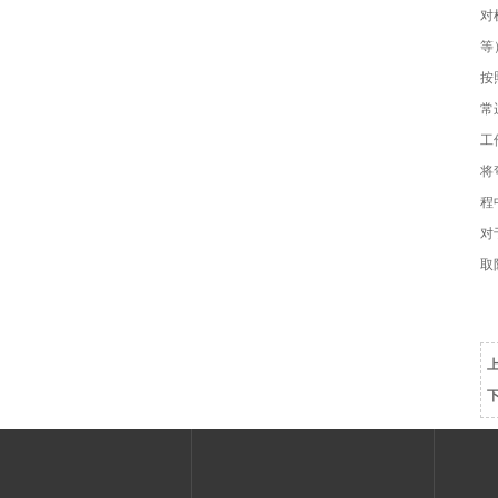
对
等
按
常
工
将
程
对
取