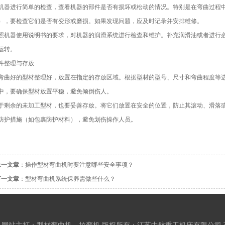
机器进行简单的检查，查看机器的部件是否有损坏或松动的情况。特别是在弯曲过程
），要检查它们是否有变形或磨损。如果发现问题，应及时记录并安排维修。
照机器使用说明书的要求，对机器的润滑系统进行检查和维护。补充润滑油或者进行
运转。
件整理与存放
弯曲好的型材整理好，放置在指定的存放区域。根据型材的型号、尺寸和弯曲程度等
中，要确保型材放置平稳，避免倾倒伤人。
于剩余的未加工型材，也要妥善存放。将它们放置在安全的位置，防止其滚动、滑落
防护措施（如包裹防护材料），避免划伤操作人员。
上一文章
：
操作型材弯曲机时要注意哪些安全事项？
下一文章
：
型材弯曲机系统保养需做些什么？