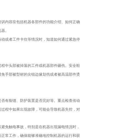
培训内容应包括机器各部件的功能介绍、如何正确
机器。
振动或者工件卡住等情况时，知道如何通过紧急停
过程中头部被掉落的工件或机器部件砸伤。安全鞋
避免手部被型材的尖锐边缘划伤或者被高温部件烫
是否有裂缝、防护装置是否完好等。重点检查传动
转过程中如果出现故障，可能会导致机器失控，对
以避免触电事故，特别是在机器出现漏电情况时，
否正常工作，确保能够准确地控制机器的运行和获