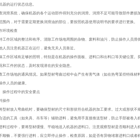
机器的运行状态信息。
查润滑系统，确保机器的各个运动部件得到充分的润滑。润滑不足可能导致部件磨损
范围内，对于需要定期更换润滑油的部位，要按照机器使用说明书的要求进行更换。
作环境检查
持工作区域的整洁和有序。清除工作场地周围的杂物、废料和油污，防止操作人员滑
他人员注意机器正在运行，避免无关人员靠近。
保工作区域有足够的照明，特别是在机器的操作面板、进料口和出料口等关键位置。
况和工件的状态，及时发现潜在的安全隐患。
查工作场地的通风情况。如果型材弯曲过程中会产生有害气体（如在热弯某些特殊材
操作人员的健康。
、操作过程中的安全要点
料操作
将型材放入弯曲机时，要确保型材的尺寸和形状符合机器的加工要求。过大或形状不
合适的工具（如夹具、吊车等）辅助进料，避免用手直接推送型材，防止手部被卷入
进料过程中，要将型材缓慢、平稳地送入机器的进料口。注意观察型材是否顺利进入
不顺畅，不要强行进料，应立即停止操作，检查原因，如是否有异物堵塞进料口或者