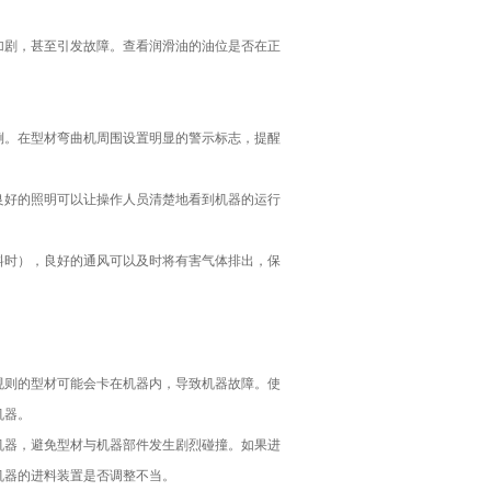
加剧，甚至引发故障。查看润滑油的油位是否在正
倒。在型材弯曲机周围设置明显的警示标志，提醒
良好的照明可以让操作人员清楚地看到机器的运行
料时），良好的通风可以及时将有害气体排出，保
规则的型材可能会卡在机器内，导致机器故障。使
机器。
机器，避免型材与机器部件发生剧烈碰撞。如果进
机器的进料装置是否调整不当。