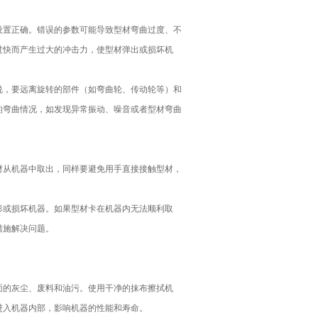
设置正确。错误的参数可能导致型材弯曲过度、不
过快而产生过大的冲击力，使型材弹出或损坏机
说，要远离旋转的部件（如弯曲轮、传动轮等）和
的弯曲情况，如发现异常振动、噪音或者型材弯曲
材从机器中取出，同样要避免用手直接接触型材，
形或损坏机器。如果型材卡在机器内无法顺利取
措施解决问题。
面的灰尘、废料和油污。使用干净的抹布擦拭机
进入机器内部，影响机器的性能和寿命。