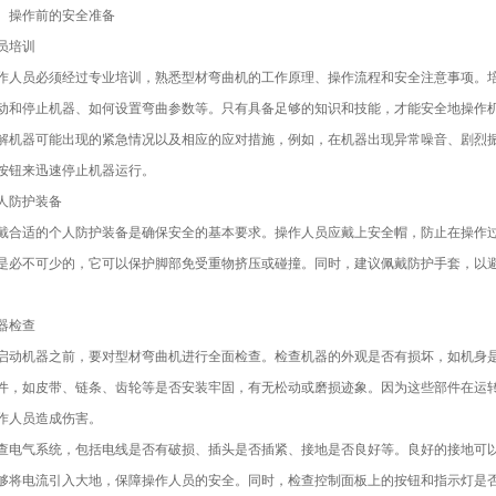
、操作前的安全准备
员培训
作人员必须经过专业培训，熟悉型材弯曲机的工作原理、操作流程和安全注意事项。
动和停止机器、如何设置弯曲参数等。只有具备足够的知识和技能，才能安全地操作
解机器可能出现的紧急情况以及相应的应对措施，例如，在机器出现异常噪音、剧烈
按钮来迅速停止机器运行。
人防护装备
戴合适的个人防护装备是确保安全的基本要求。操作人员应戴上安全帽，防止在操作
是必不可少的，它可以保护脚部免受重物挤压或碰撞。同时，建议佩戴防护手套，以
。
器检查
启动机器之前，要对型材弯曲机进行全面检查。检查机器的外观是否有损坏，如机身
件，如皮带、链条、齿轮等是否安装牢固，有无松动或磨损迹象。因为这些部件在运
作人员造成伤害。
查电气系统，包括电线是否有破损、插头是否插紧、接地是否良好等。良好的接地可
够将电流引入大地，保障操作人员的安全。同时，检查控制面板上的按钮和指示灯是