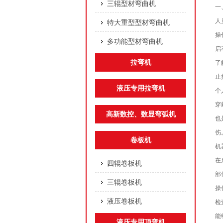
三辊型材弯曲机
一
人
特大重型型材弯曲机
操
多功能型材弯曲机
启
拉弯机
了
止
液压专用拉弯机
个
穿
高新数控、数显弯弧机
也
伤
卷板机
机
在
四辊卷板机
部
三辊卷板机
操
液压卷板机
检
能
液压专用顶弯机