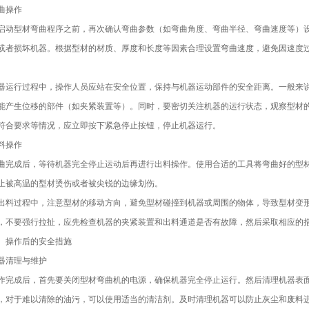
曲操作
启动型材弯曲程序之前，再次确认弯曲参数（如弯曲角度、弯曲半径、弯曲速度等）
或者损坏机器。根据型材的材质、厚度和长度等因素合理设置弯曲速度，避免因速度
。
器运行过程中，操作人员应站在安全位置，保持与机器运动部件的安全距离。一般来
能产生位移的部件（如夹紧装置等）。同时，要密切关注机器的运行状态，观察型材
符合要求等情况，应立即按下紧急停止按钮，停止机器运行。
料操作
曲完成后，等待机器完全停止运动后再进行出料操作。使用合适的工具将弯曲好的型
止被高温的型材烫伤或者被尖锐的边缘划伤。
出料过程中，注意型材的移动方向，避免型材碰撞到机器或周围的物体，导致型材变
，不要强行拉扯，应先检查机器的夹紧装置和出料通道是否有故障，然后采取相应的
、操作后的安全措施
器清理与维护
作完成后，首先要关闭型材弯曲机的电源，确保机器完全停止运行。然后清理机器表
，对于难以清除的油污，可以使用适当的清洁剂。及时清理机器可以防止灰尘和废料