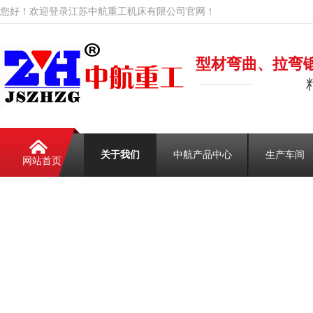
您好！欢迎登录江苏中航重工机床有限公司官网！
型材弯曲、拉弯
关于我们
中航产品中心
生产车间
网站首页