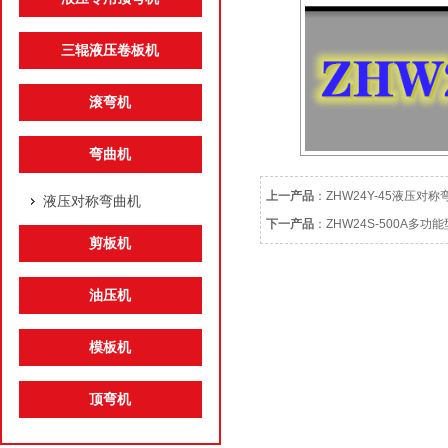
三辊液压卷板机
滚弯机
弯曲机
上一产品
：
ZHW24Y-45液压对称
液压对称弯曲机
下一产品
：
ZHW24S-500A多功
剪板机
油压机
模板机
顶弯机