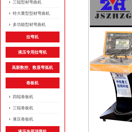
三辊型材弯曲机
特大重型型材弯曲机
多功能型材弯曲机
拉弯机
液压专用拉弯机
高新数控、数显弯弧机
卷板机
四辊卷板机
三辊卷板机
液压卷板机
液压专用顶弯机