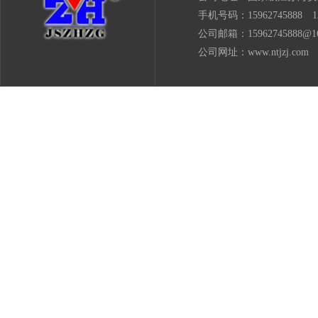
手机号码：15962745888 
公司邮箱：15962745888@16
公司网址：
www.ntjzj.com