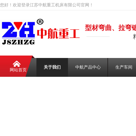
您好！欢迎登录江苏中航重工机床有限公司官网！
型材弯曲、拉弯
关于我们
中航产品中心
生产车间
网站首页