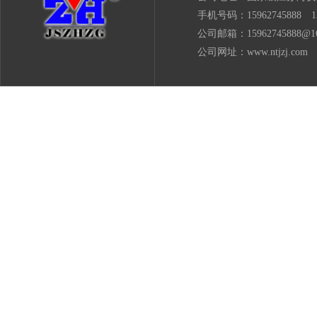
手机号码：15962745888 
公司邮箱：15962745888@16
公司网址：
www.ntjzj.com